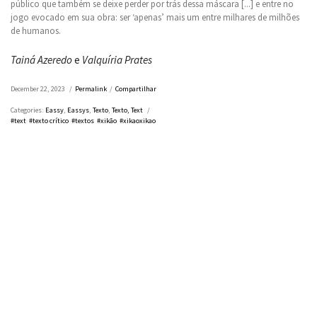
público que também se deixe perder por trás dessa máscara [...] e entre no
jogo evocado em sua obra: ser ‘apenas’ mais um entre milhares de milhões
de humanos.
Tainá Azeredo
e
Valquíria Prates
December 22, 2023
/
Permalink
/
Compartilhar
Categories:
Eassy
,
Eassys
,
Texto
,
Texto, Text
/
#text
#texto crítico
#textos
#xikão
#xikaoxikao